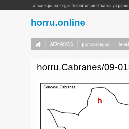
Tamos equí pa torgar l'esbarrumbe d'horros ya panere
horru.online
AFAYAIVOS
por conceyos
llexi
horru.Cabranes/09-01