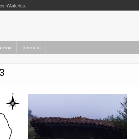
s n'Asturies.
slación
lliteratura
3