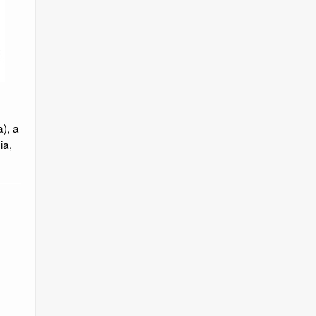
), a
ia,