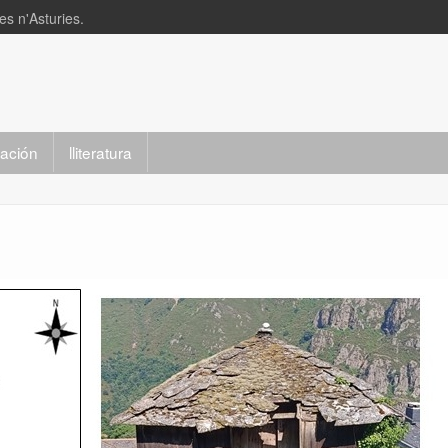
s n'Asturies.
slación
lliteratura