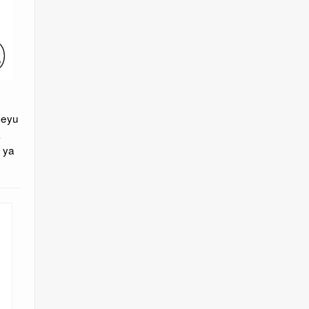
ceyu
a
 ya