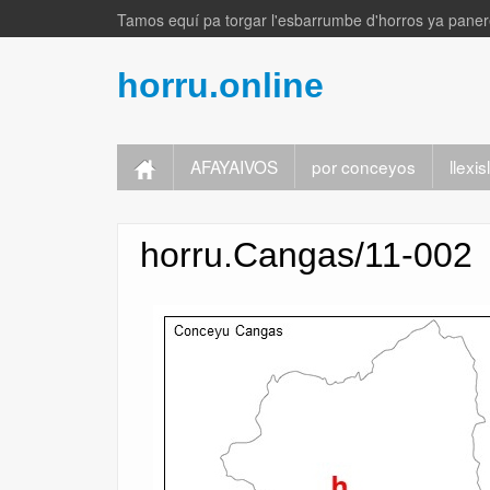
Tamos equí pa torgar l'esbarrumbe d'horros ya panere
horru.online
AFAYAIVOS
por conceyos
llexi
horru.Cangas/11-002