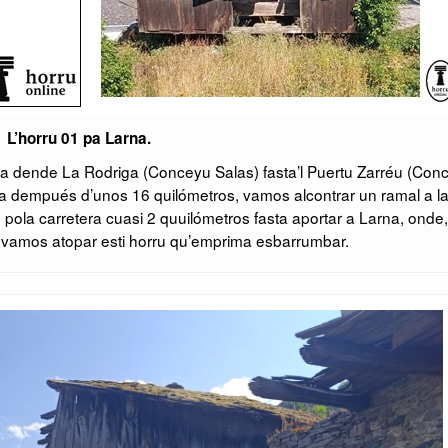
L’horru 01 pa Larna.
 va dende La Rodriga (Conceyu Salas) fasta’l Puertu Zarréu (Con
a dempués d’unos 16 quilómetros, vamos alcontrar un ramal a l
la carretera cuasi 2 quuilómetros fasta aportar a Larna, onde,
n, vamos atopar esti horru qu’emprima esbarrumbar.