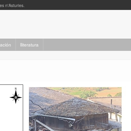
s n'Asturies.
slación
lliteratura