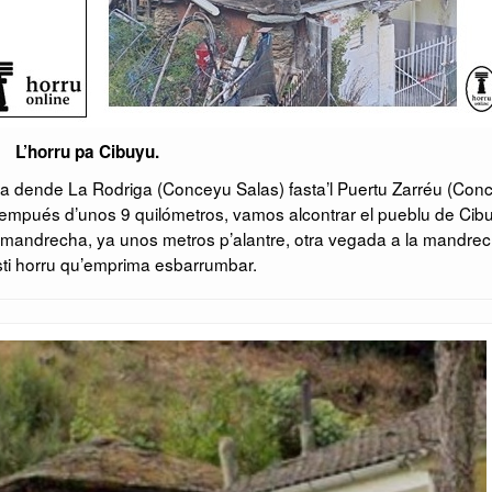
L’horru pa Cibuyu.
 va dende La Rodriga (Conceyu Salas) fasta’l Puertu Zarréu (Con
empués d’unos 9 quilómetros, vamos alcontrar el pueblu de Cib
 mandrecha, ya unos metros p’alantre, otra vegada a la mandrec
sti horru qu’emprima esbarrumbar.