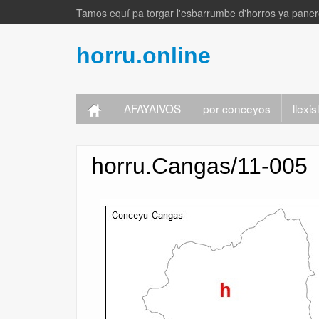
Tamos equí pa torgar l'esbarrumbe d'horros ya panere
horru.online
AFAYAIVOS
por conceyos
llexi
horru.Cangas/11-005