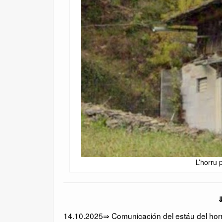
L’horru 
⇓
14.10.2025⇒ Comunicación del estáu del horru