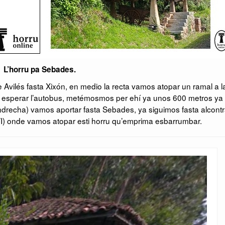
L’horru pa Sebades.
Avilés fasta Xixón, en medio la recta vamos atopar un ramal a l
 esperar l’autobus, metémosmos per ehí ya unos 600 metros ya
ndrecha) vamos aportar fasta Sebades, ya siguimos fasta alcontr
XVI) onde vamos atopar esti horru qu’emprima esbarrumbar.