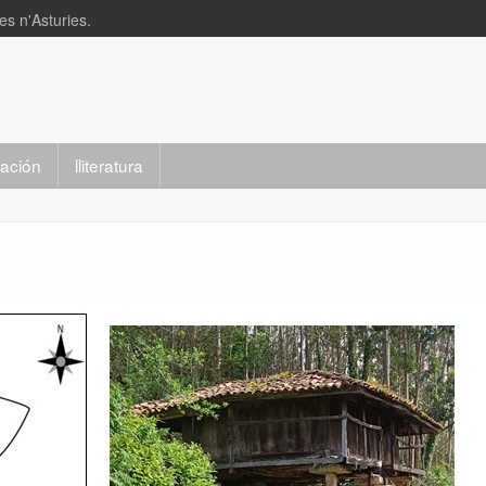
s n'Asturies.
slación
lliteratura