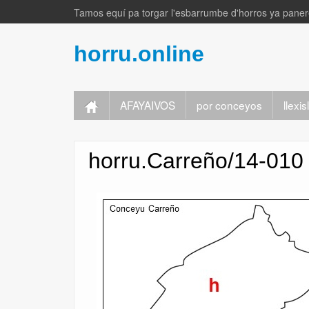
Tamos equí pa torgar l'esbarrumbe d'horros ya panere
horru.online
AFAYAIVOS
por conceyos
llexi
horru.Carreño/14-010