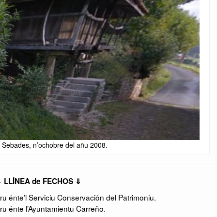
a Sebades, n’ochobre del añu 2008.
 LLÍNEA de FECHOS ⇓
u énte’l Serviciu Conservación del Patrimoniu.
u énte l’Ayuntamientu Carreño.