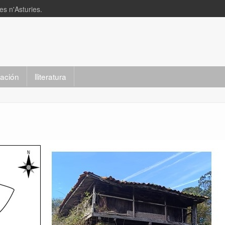
s n'Asturies.
slación
lliteratura