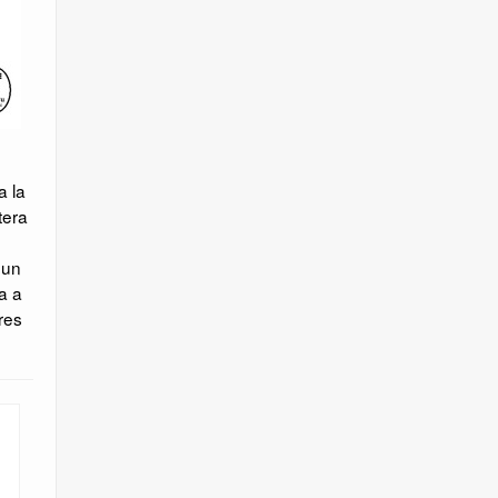
a la
tera
a
 un
a a
res