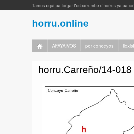
Tamos equí pa torgar l'esbarrumbe d'horros ya panere
horru.online
AFAYAIVOS
por conceyos
llexi
horru.Carreño/14-018