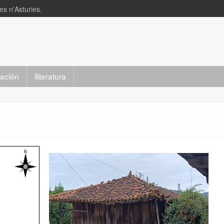
s n'Asturies.
slación
lliteratura