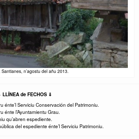
a Santianes, n’agostu del añu 2013.
 LLÍNEA de FECHOS ⇓
 énte’l Serviciu Conservación del Patrimoniu.
u énte l’Ayuntamientu Grau.
niu qu’abren espediente.
ública del espediente énte’l Serviciu Patrimoniu.