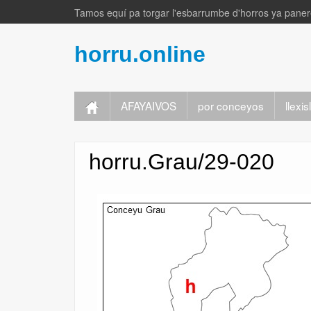
Tamos equí pa torgar l'esbarrumbe d'horros ya panere
horru.online
AFAYAIVOS
por conceyos
llexi
horru.Grau/29-020