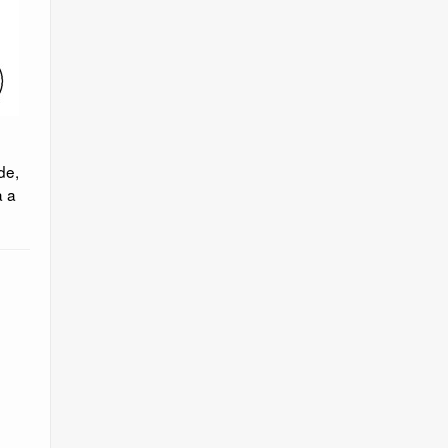
de,
a a