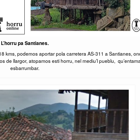
L’horru pa Santianes.
 18 kms, podemos aportar pola carretera AS-311 a Santianes, on
s de llargor, atopamos esti horru, nel mediu’l pueblu, qu’entam
esbarrumbar.