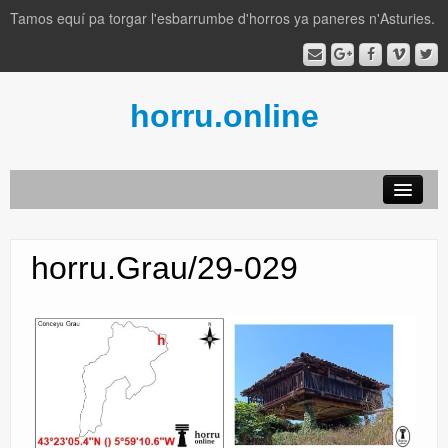
Tamos equí pa torgar l'esbarrumbe d'horros ya paneres n'Asturies.
horru.online
AFAYAIVOS
horru.Grau/29-029
por conceyos
llexislación
lliteratura