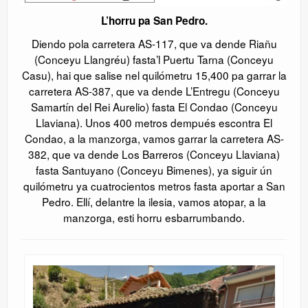
L’horru pa San Pedro.
Diendo pola carretera AS-117, que va dende Riañu
(Conceyu Llangréu) fasta’l Puertu Tarna (Conceyu
Casu), hai que salise nel quilómetru 15,400 pa garrar la
carretera AS-387, que va dende L’Entregu (Conceyu
Samartín del Rei Aurelio) fasta El Condao (Conceyu
Llaviana). Unos 400 metros dempués escontra El
Condao, a la manzorga, vamos garrar la carretera AS-
382, que va dende Los Barreros (Conceyu Llaviana)
fasta Santuyano (Conceyu Bimenes), ya siguir ún
quilómetru ya cuatrocientos metros fasta aportar a San
Pedro. Ellí, delantre la ilesia, vamos atopar, a la
manzorga, esti horru esbarrumbando.