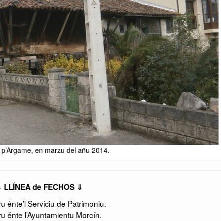
1 p’Argame, en marzu del añu 2014.
 LLÍNEA de FECHOS ⇓
 énte’l Serviciu de Patrimoniu.
u énte l’Ayuntamientu Morcín.