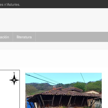
s n'Asturies.
slación
lliteratura