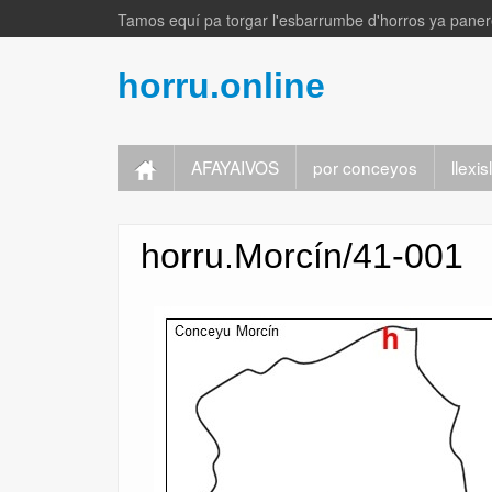
Tamos equí pa torgar l'esbarrumbe d'horros ya panere
horru.online
AFAYAIVOS
por conceyos
llexi
horru.Morcín/41-001