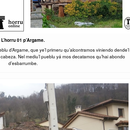
L’horru 01 p’Argame.
lu d’Argame, que ye’l primeru qu’alcontramos viniendo dende’l
 cabeza. Nel mediu’l pueblu yá mos decatamos qu’hai abondo
d’esbarrumbe.