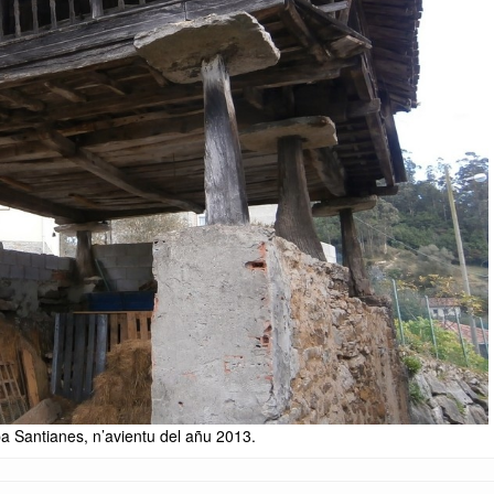
pa Santianes, n’avientu del añu 2013.