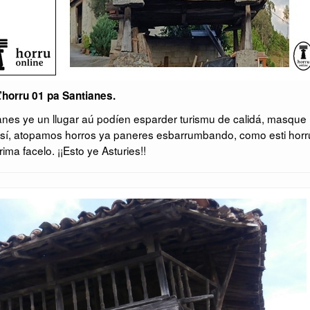
’horru 01 pa Santianes.
anes ye un llugar aú podíen esparder turismu de calidá, masque
casí, atopamos horros ya paneres esbarrumbando, como esti horr
ima facelo. ¡¡Esto ye Asturies!!