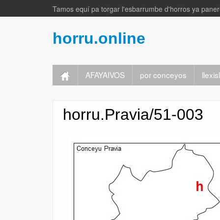
Tamos equí pa torgar l'esbarrumbe d'horros ya panere
horru.online
AFAYAIVOS
por conceyos
llexi
horru.Pravia/51-003