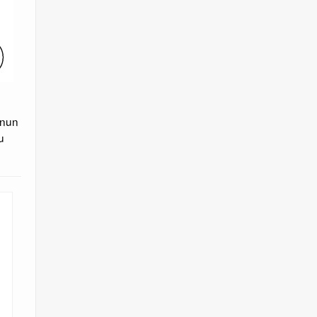
 nun
u