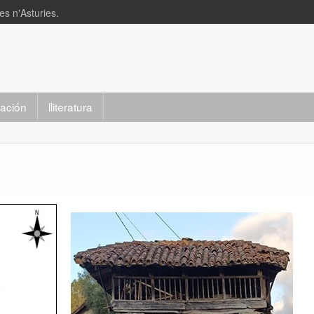
s n'Asturies.
slación
lliteratura