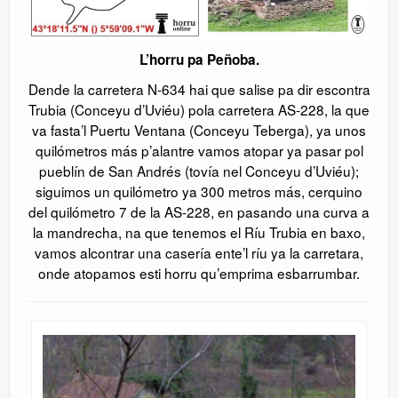
L’horru pa Peñoba.
Dende la carretera N-634 hai que salise pa dir escontra
Trubia (Conceyu d’Uviéu) pola carretera AS-228, la que
va fasta’l Puertu Ventana (Conceyu Teberga), ya unos
quilómetros más p’alantre vamos atopar ya pasar pol
pueblín de San Andrés (tovía nel Conceyu d’Uviéu);
siguimos un quilómetro ya 300 metros más, cerquino
del quilómetro 7 de la AS-228, en pasando una curva a
la mandrecha, na que tenemos el Ríu Trubia en baxo,
vamos alcontrar una casería ente’l ríu ya la carretara,
onde atopamos esti horru qu’emprima esbarrumbar.