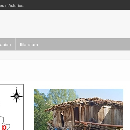
s n'Asturies.
slación
lliteratura