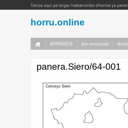
Tamos equí pa torgar l'esbarrumbe d'horros ya panere
horru.online
AFAYAIVOS
por conceyos
llexi
panera.Siero/64-001