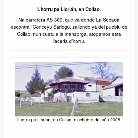
L’horru pa Llorián, en Collao.
Na carretera AS-380, que va dende La Secada
escontra’l Conceyu Sariegu, saliendo yá del pueblu de
Collao, nun cuetu a la manzorga, atopamos esta
llaceria d’horru.
L’horru pa Llorián, en Collao, n’ochobre del añu 2008.