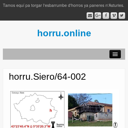
Tamos equí pa torgar l'esbarrumbe d'horros ya paneres n'Asturies.
horru.online
AFAYAIVOS
horru.Siero/64-002
por conceyos
llexislación
lliteratura