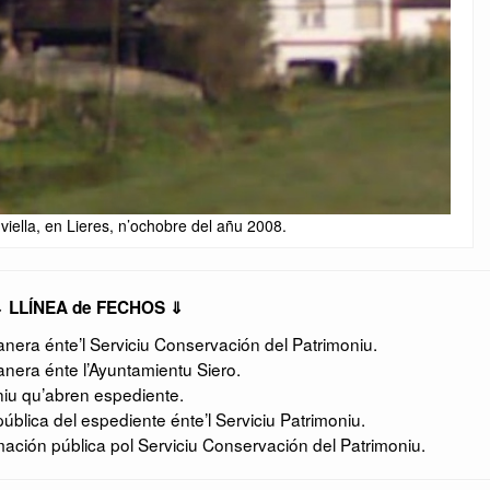
viella, en Lieres, n’ochobre del añu 2008.
 LLÍNEA de FECH
OS ⇓
era énte’l Serviciu Conservación del Patrimoniu.
nera énte l’Ayuntamientu Siero.
niu qu’abren espediente.
ública del espediente énte’l Serviciu Patrimoniu.
ción pública pol Serviciu Conservación del Patrimoniu.