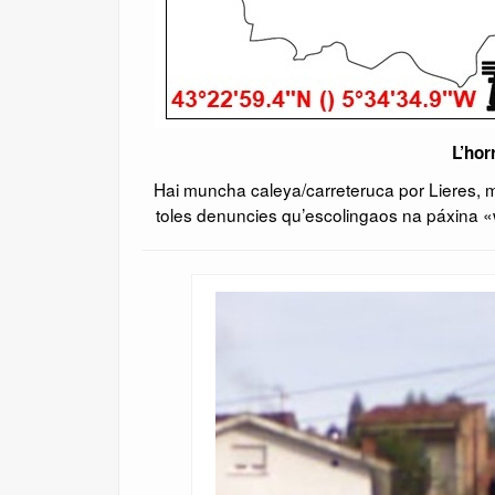
L’hor
Hai muncha caleya/carreteruca por Lieres, 
toles denuncies qu’escolingaos na páxina «