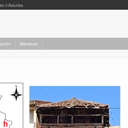
s n'Asturies.
slación
lliteratura