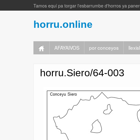
Tamos equí pa torgar l'esbarrumbe d'horros ya panere
horru.online
AFAYAIVOS
por conceyos
llexi
horru.Siero/64-003