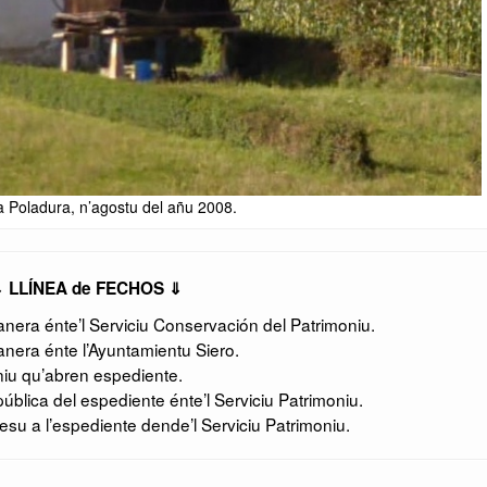
a Poladura, n’agostu del añu 2008.
 LLÍNEA de FECH
OS ⇓
era énte’l Serviciu Conservación del Patrimoniu.
nera énte l’Ayuntamientu Siero.
niu qu’abren espediente.
ública del espediente énte’l Serviciu Patrimoniu.
u a l’espediente dende’l Serviciu Patrimoniu.