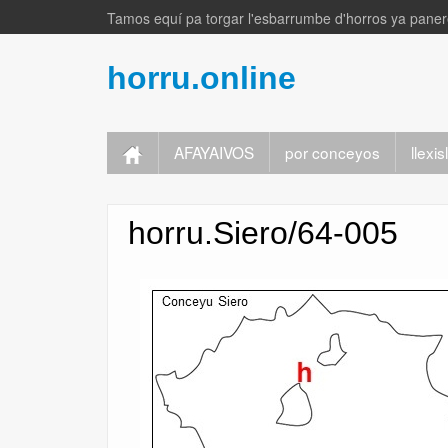
Tamos equí pa torgar l'esbarrumbe d'horros ya panere
horru.online
AFAYAIVOS
por conceyos
llexi
horru.Siero/64-005