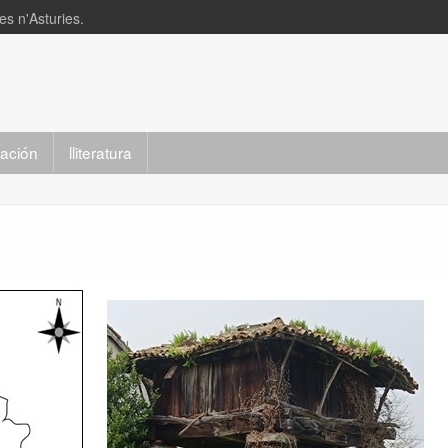
s n'Asturies.
slación
lliteratura