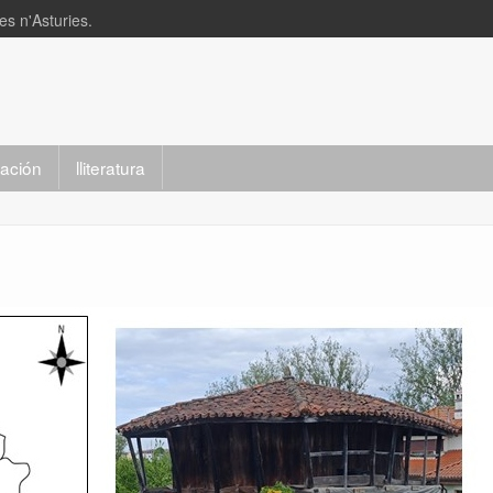
s n'Asturies.
slación
lliteratura