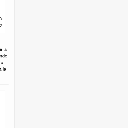
e la
ende
ra
a la