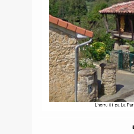
L’horru 01 pa La Par
⇓