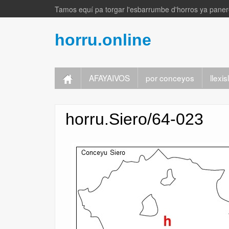
Tamos equí pa torgar l'esbarrumbe d'horros ya panere
horru.online
AFAYAIVOS
por conceyos
llexi
horru.Siero/64-023