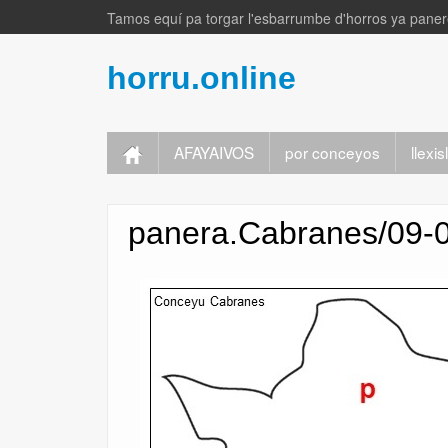
Tamos equí pa torgar l'esbarrumbe d'horros ya panere
horru.online
AFAYAIVOS
por conceyos
llexi
panera.Cabranes/09-