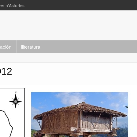
s n'Asturies.
slación
lliteratura
012