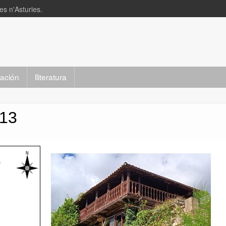
s n'Asturies.
slación
lliteratura
013