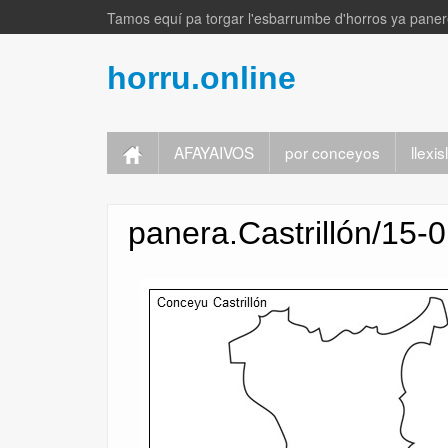
Tamos equí pa torgar l'esbarrumbe d'horros ya panere
horru.online
AFAYAIVOS
por conceyos
llexi
panera.Castrillón/15-