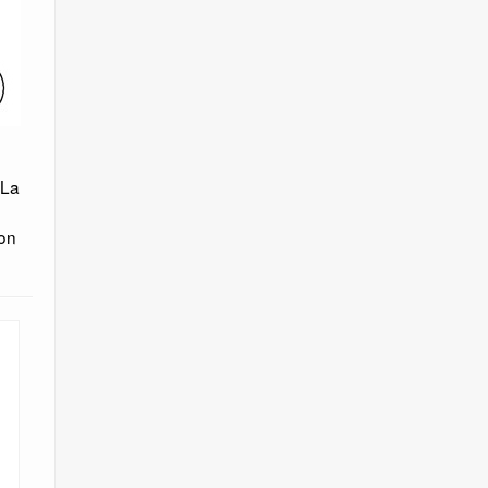
 La
con