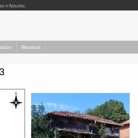
s n'Asturies.
slación
lliteratura
3