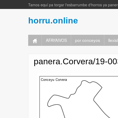
Tamos equí pa torgar l'esbarrumbe d'horros ya panere
horru.online
AFAYAIVOS
por conceyos
llexi
panera.Corvera/19-00