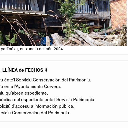
 pa Taúxu, en xunetu del añu 2024.
 LLÍNEA de FECHOS ⇓
 énte’l Serviciu Conservación del Patrimoniu.
u énte l’Ayuntamientu Corvera.
niu qu’abren espediente.
ública del espediente énte’l Serviciu Patrimoniu.
icitú d’accesu a información pública.
rviciu Conservación del Patrimoniu.