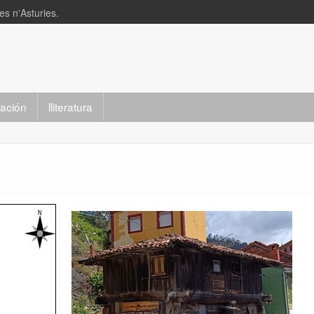
s n'Asturies.
slación
lliteratura