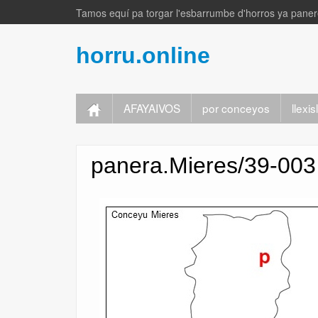
Tamos equí pa torgar l'esbarrumbe d'horros ya panere
horru.online
AFAYAIVOS
por conceyos
llexi
panera.Mieres/39-003