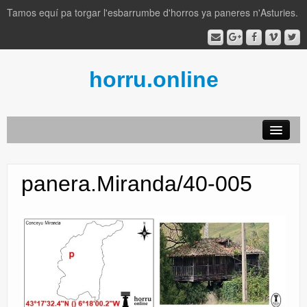
Tamos equí pa torgar l'esbarrumbe d'horros ya paneres n'Asturies.
horru.online
AFAYAIVOS
panera.Miranda/40-005
por conceyos
llexislación
lliteratura