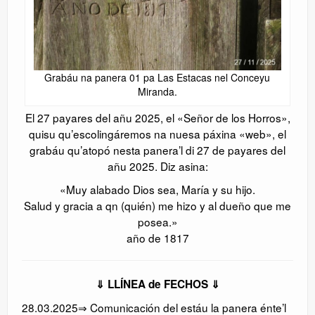
Grabáu na panera 01 pa Las Estacas nel Conceyu
Miranda.
El 27 payares del añu 2025, el «Señor de los Horros»,
quisu qu’escolingáremos na nuesa páxina «web», el
grabáu qu’atopó nesta panera’l di 27 de payares del
añu 2025. Diz asina:
«Muy alabado Dios sea, María y su hijo.
Salud y gracia a qn (quién) me hizo y al dueño que me
posea.»
año de 1817
⇓ LLÍNEA de FECHOS ⇓
28.03.2025⇒ Comunicación del estáu la panera énte’l