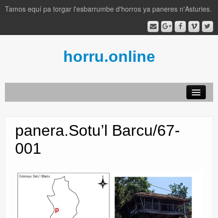
Tamos equí pa torgar l'esbarrumbe d'horros ya paneres n'Asturies.
horru.online
AFAYAIVOS
panera.Sotu’l Barcu/67-
por conceyos
001
llexislación
lliteratura