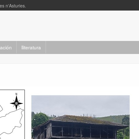
s n'Asturies.
slación
lliteratura