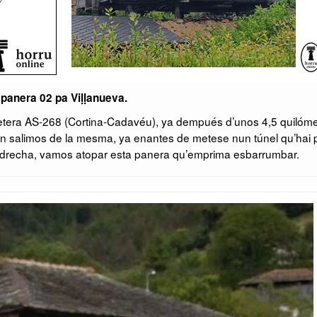
 panera 02 pa Viḷḷanueva.
etera AS-268 (Cortina-Cadavéu), ya dempués d’unos 4,5 quilóme
sin salimos de la mesma, ya enantes de metese nun túnel qu’hai 
andrecha, vamos atopar esta panera qu’emprima esbarrumbar.