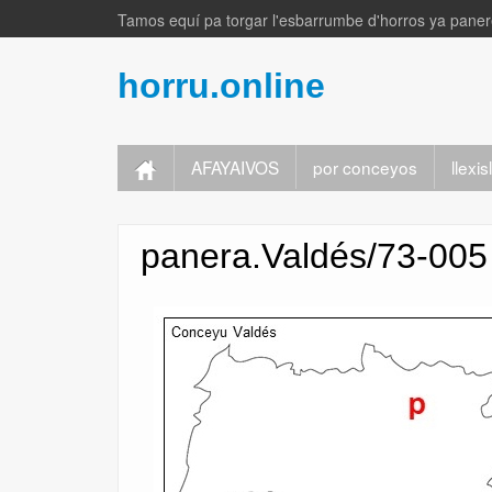
Tamos equí pa torgar l'esbarrumbe d'horros ya panere
horru.online
AFAYAIVOS
por conceyos
llexi
panera.Valdés/73-005